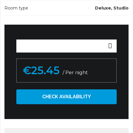
Room type
Deluxe
,
Studio
€25.45
/ Per night
CHECK AVAILABILITY